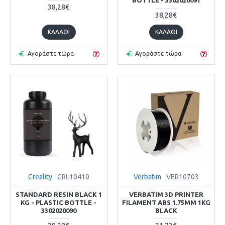
38,28€
38,28€
ΚΑΛΆΘΙ
ΚΑΛΆΘΙ
Αγοράστε τώρα
Αγοράστε τώρα
Creality
CRL10410
Verbatim
VER10703
STANDARD RESIN BLACK 1
VERBATIM 3D PRINTER
KG - PLASTIC BOTTLE -
FILAMENT ABS 1.75MM 1KG
3302020090
BLACK