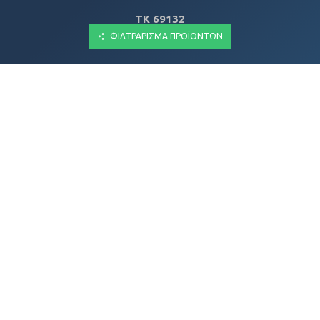
ΤΚ
69132
ΦΙΛΤΡΆΡΙΣΜΑ ΠΡΟΪΌΝΤΩΝ
T: +30 2531 554411
E: info@itenter.gr
ΑΦΜ: 802295803
Αρ. Γ.Ε.ΜΗ: 173837911000
ΠΛΗΡΟΦΟΡΊΕΣ
Εταιρικό προφίλ
Τρόποι Αποστολής
Πολιτική απορρήτου
Όροι & Προϋποθέσεις
Ο λογαριασμός μου
Ιστορικό παραγγελιών