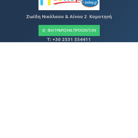
Ζωίδη Νικόλαου & Αίνου 2 Κομοτηνή
ΤΚ
69132
ΦΙΛΤΡΆΡΙΣΜΑ ΠΡΟΪΌΝΤΩΝ
T: +30 2531 554411
E: info@itenter.gr
ΑΦΜ: 802295803
Αρ. Γ.Ε.ΜΗ: 173837911000
ΠΛΗΡΟΦΟΡΊΕΣ
Εταιρικό προφίλ
Τρόποι Αποστολής
Πολιτική απορρήτου
Όροι & Προϋποθέσεις