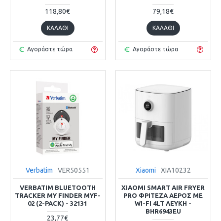
118,80€
79,18€
ΚΑΛΆΘΙ
ΚΑΛΆΘΙ
Αγοράστε τώρα
Αγοράστε τώρα
Verbatim
VER50551
Xiaomi
XIA10232
VERBATIM BLUETOOTH
XIAOMI SMART AIR FRYER
TRACKER MY FINDER MYF-
PRO ΦΡΙΤΈΖΑ ΑΈΡΟΣ ΜΕ
02 (2-PACK) - 32131
WI-FI 4LT ΛΕΥΚΉ -
BHR6943EU
23,77€