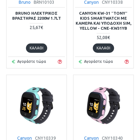
Bruno
BRN10103
Canyon
CNY10338
BRUNO ΗΛΕΚΤΡΙΚΌΣ
CANYON KW-31 ″TONY″
ΒΡΑΣΤΉΡΑΣ 2200W 1.7LT
KIDS SMARTWATCH ΜΕ
ΚΆΜΕΡΑ ΚΑΙ ΥΠΟΔΟΧΉ SIM,
25,67€
YELLOW - CNE-KW31YB
52,08€
ΚΑΛΆΘΙ
ΚΑΛΆΘΙ
Αγοράστε τώρα
Αγοράστε τώρα
Canyon
CNY10339
Canyon
CNY10340