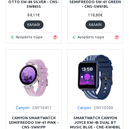
OTTO SW-86 SILVER - CNS-
SEMIFREDDO SW-61 GREEN
SW86SS
- CNS-SW61BL
84,11€
118,80€
ΚΑΛΆΘΙ
ΚΑΛΆΘΙ
Αγοράστε τώρα
Αγοράστε τώρα
Canyon
CNY10417
Canyon
CNY10500
CANYON SMARTWATCH
SMARTWATCH CANYON
SEMIFREDDO SW-61 PINK -
JOYCE KW-43 DUAL BT
CNS-SW61PP
MUSIC BLUE - CNE-KW43BL