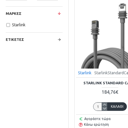
ΜΆΡΚΕΣ
Starlink
ΕΤΙΚΈΤΕΣ
Starlink
StarlinkStandardC
STARLINK STANDARD C
184,76€
ΚΑΛΆΘΙ
Αγοράστε τώρα
Κάνω ερώτηση