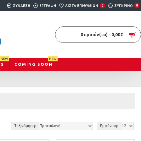
ΣΎΝΔΕΣΗ
ΕΓΓΡΑΦΉ
ΛΊΣΤΑ ΕΠΙΘΥΜΙΏΝ
0
ΣΥΓΚΡΊΝΩ
0
0 προϊόν(τα) - 0,00€
NEW
NEW
RS
COMING SOON
Ταξινόμηση:
Εμφάνιση: