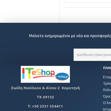
Μείνετε ενημερωμένοι με νέα και προσφορές
ΠΛΗ
Εται
Τρόπ
Ζωίδη Νικόλαου & Αίνου 2 Κομοτηνή
Πολι
Όροι
ΤΚ
69132
Ο λο
T: +30 2531 554411
Ιστο