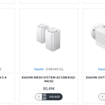
6
Xiaomi
DVB4451GL
Xiao
 5.4
XIAOMI MESH SYSTEM AC1200 EU(2-
XIAOMI OU
PACK)
80,49€
ΚΑΛΆΘΙ