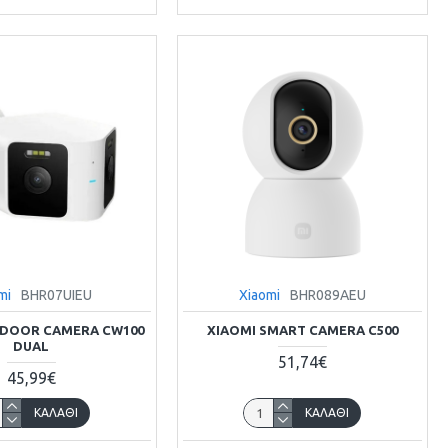
mi
BHR07UIEU
Xiaomi
BHR089AEU
TDOOR CAMERA CW100
XIAOMI SMART CAMERA C500
DUAL
51,74€
45,99€
ΚΑΛΆΘΙ
ΚΑΛΆΘΙ