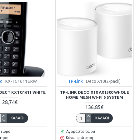
ic
KX-TG1611GRW
TP-Link
Deco X10(2-pack)
DECT KXTG1611 WHITE
TP-LINK DECO X10 AX1500 WHOLE
HOME MESH WI-FI 6 SYSTEM
28,74€
136,85€
ΚΑΛΆΘΙ
ΚΑΛΆΘΙ
 τώρα
Αγοράστε τώρα
τηση
Κάνω ερώτηση