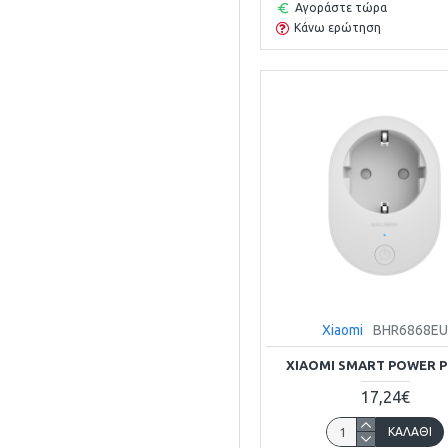
Αγοράστε τώρα
Κάνω ερώτηση
Xiaomi
BHR6868E
XIAOMI SMART POWER P
17,24€
ΚΑΛΆΘΙ