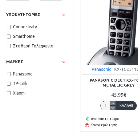
ΥΠΟΚΑΤΗΓΟΡΊΕΣ
Connectivity
Smarthome
Σταθερή Τηλεφωνία
ΜΆΡΚΕΣ
Panasonic
ΚΧ-ΤG2511
Panasonic
PANASONIC DECT KX-T
TP-Link
METALLIC GREY
Xiaomi
45,99€
ΚΑΛΆΘΙ
Αγοράστε τώρα
Κάνω ερώτηση