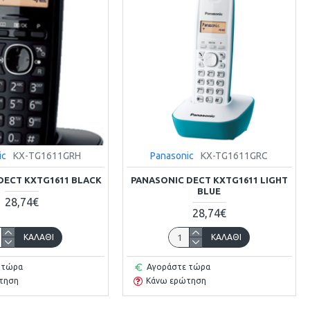
ic
ΚΧ-ΤG1611GRH
Panasonic
KX-TG1611GRC
DECT KXTG1611 BLACK
PANASONIC DECT KXTG1611 LIGHT
BLUE
28,74€
28,74€
ΚΑΛΆΘΙ
ΚΑΛΆΘΙ
 τώρα
Αγοράστε τώρα
τηση
Κάνω ερώτηση