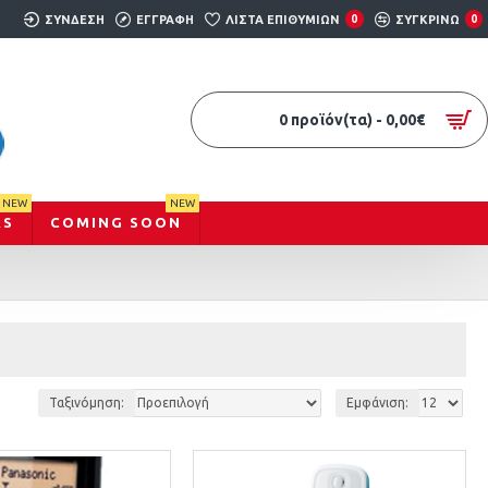
ΣΎΝΔΕΣΗ
ΕΓΓΡΑΦΉ
ΛΊΣΤΑ ΕΠΙΘΥΜΙΏΝ
0
ΣΥΓΚΡΊΝΩ
0
0 προϊόν(τα) - 0,00€
NEW
NEW
RS
COMING SOON
Ταξινόμηση:
Εμφάνιση: