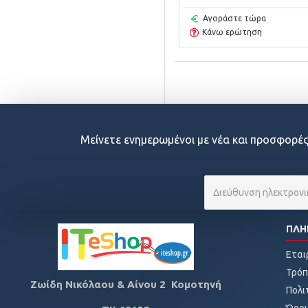
Αγοράστε τώρα
Κάνω ερώτηση
Μείνετε ενημερωμένοι με νέα και προσφορές
ΠΛΗ
Εται
Τρόπ
Ζωίδη Νικόλαου & Αίνου 2 Κομοτηνή
Πολι
Όροι