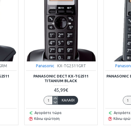
GRM
Panasonic
ΚΧ-ΤG2511GRT
Panason
G2511
PANASONIC DECT KX-TG2511
PANASONIC 
TITANIUM BLACK
45,99€
ΚΑΛΆΘΙ
Αγοράστε τώρα
Αγοράστε
Κάνω ερώτηση
Κάνω ερώ