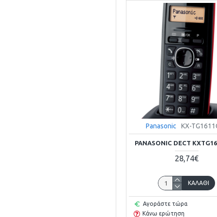
Panasonic
KX-TG1611
PANASONIC DECT KXTG16
28,74€
ΚΑΛΆΘΙ
Αγοράστε τώρα
Κάνω ερώτηση