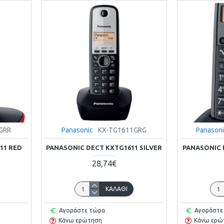
GRR
Panasonic
KX-TG1611GRG
Panason
11 RED
PANASONIC DECT KXTG1611 SILVER
PANASONIC 
28,74€
ΚΑΛΆΘΙ
Αγοράστε τώρα
Αγοράστε
Κάνω ερώτηση
Κάνω ερώ