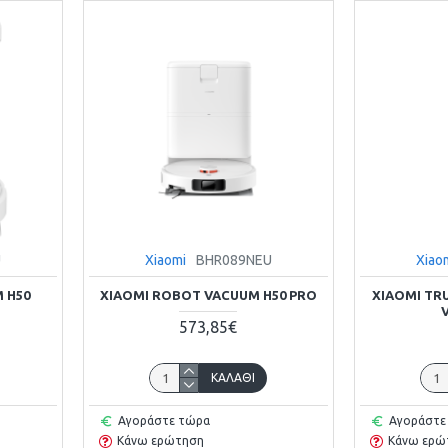
U
Xiaomi
BHR089NEU
Xiao
 H50
XIAOMI ROBOT VACUUM H50 PRO
XIAOMI TR
573,85€
ΚΑΛΆΘΙ
Αγοράστε τώρα
Αγοράστε
Κάνω ερώτηση
Κάνω ερώ