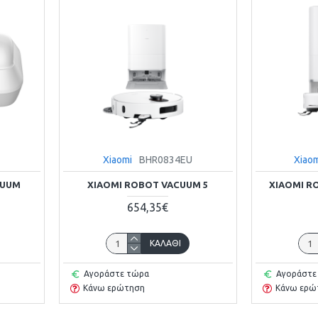
U
Xiaomi
BHR0834EU
Xiao
CUUM
XIAOMI ROBOT VACUUM 5
XIAOMI R
654,35€
ΚΑΛΆΘΙ
Αγοράστε τώρα
Αγοράστε
Κάνω ερώτηση
Κάνω ερώ