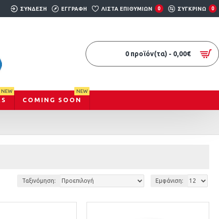
ΣΎΝΔΕΣΗ
ΕΓΓΡΑΦΉ
ΛΊΣΤΑ ΕΠΙΘΥΜΙΏΝ
0
ΣΥΓΚΡΊΝΩ
0
0 προϊόν(τα) - 0,00€
NEW
NEW
RS
COMING SOON
Ταξινόμηση:
Εμφάνιση: