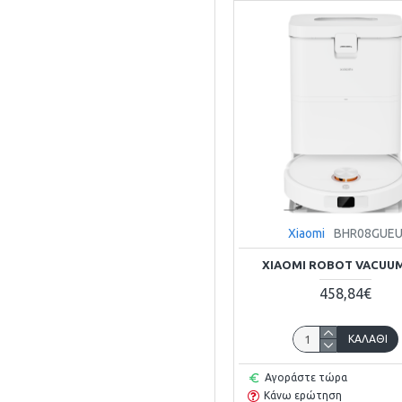
Xiaomi
BHR08GUE
XIAOMI ROBOT VACUUM
458,84€
ΚΑΛΆΘΙ
Αγοράστε τώρα
Κάνω ερώτηση