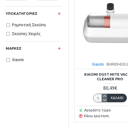
ΥΠΟΚΑΤΗΓΟΡΊΕΣ
Ρομποτική Σκούπα
Σκούπες Χειρός
ΜΆΡΚΕΣ
Xiaomi
Xiaomi
BHR8943E
XIAOMI DUST MITE VA
CLEANER PRO
80,49€
ΚΑΛΆΘΙ
Αγοράστε τώρα
Κάνω ερώτηση