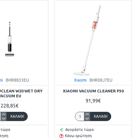
mi
BHR8833EU
Xiaomi
BHR08J7EU
UCLEAN W20 WET DRY
XIAOMI VACUUM CLEANER P30
VACUUM EU
91,99€
228,85€
ΚΑΛΆΘΙ
ΚΑΛΆΘΙ
 τώρα
Αγοράστε τώρα
τηση
Κάνω ερώτηση