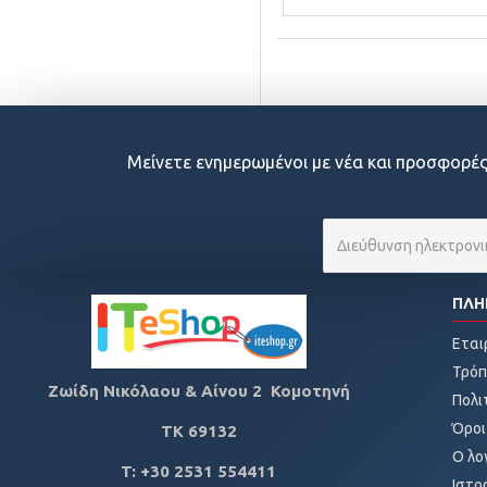
Μείνετε ενημερωμένοι με νέα και προσφορές
ΠΛΗ
Εται
Τρόπ
Ζωίδη Νικόλαου & Αίνου 2 Κομοτηνή
Πολι
Όροι
ΤΚ
69132
Ο λο
T: +30 2531 554411
Ιστο