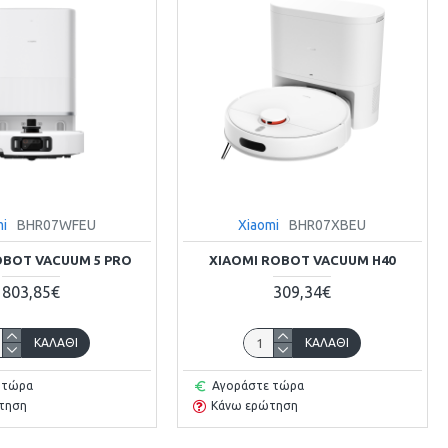
mi
BHR07WFEU
Xiaomi
BHR07XBEU
OBOT VACUUM 5 PRO
XIAOMI ROBOT VACUUM H40
803,85€
309,34€
ΚΑΛΆΘΙ
ΚΑΛΆΘΙ
 τώρα
Αγοράστε τώρα
τηση
Κάνω ερώτηση