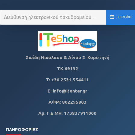
ΕΓΓΡΑΦΉ
Ζωίδη Νικόλαου & Αίνου 2 Κομοτηνή
ΤΚ
69132
T: +30 2531 554411
E: info@itenter.gr
ΑΦΜ: 802295803
Αρ. Γ.Ε.ΜΗ: 173837911000
ΠΛΗΡΟΦΟΡΊΕΣ