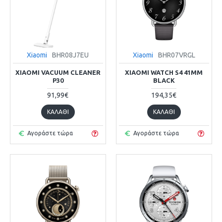
Xiaomi
BHR08J7EU
Xiaomi
BHR07VRGL
XIAOMI VACUUM CLEANER
XIAOMI WATCH S4 41MM
P30
BLACK
91,99€
194,35€
ΚΑΛΆΘΙ
ΚΑΛΆΘΙ
Αγοράστε τώρα
Αγοράστε τώρα