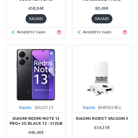
458,84€
80,49€
ΚΑΛΆΘΙ
ΚΑΛΆΘΙ
Αγοράστε τώρα
Αγοράστε τώρα
Xiaomi
XIA20123
Xiaomi
BHR0834EU
XIAOMI REDMI NOTE 13
XIAOMI ROBOT VACUUM 5
PRO+ 5G BLACK 12 - 512GB
654,35€
446,40€