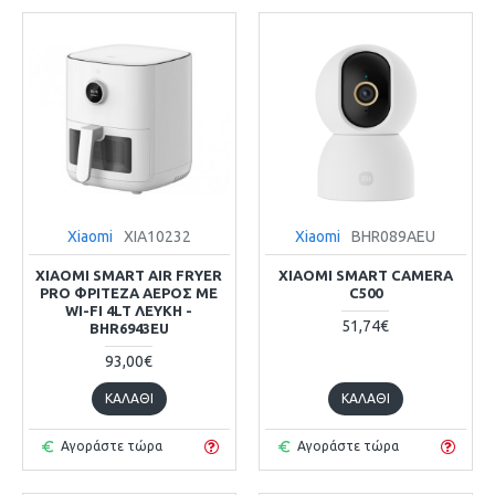
Xiaomi
XIA10232
Xiaomi
BHR089AEU
XIAOMI SMART AIR FRYER
XIAOMI SMART CAMERA
PRO ΦΡΙΤΈΖΑ ΑΈΡΟΣ ΜΕ
C500
WI-FI 4LT ΛΕΥΚΉ -
51,74€
BHR6943EU
93,00€
ΚΑΛΆΘΙ
ΚΑΛΆΘΙ
Αγοράστε τώρα
Αγοράστε τώρα