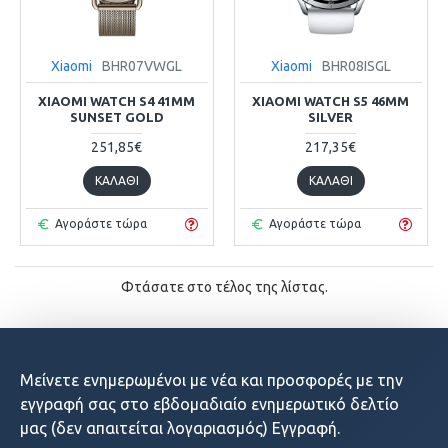
Xiaomi
BHR07VWGL
Xiaomi
BHR08ISGL
XIAOMI WATCH S4 41MM
XIAOMI WATCH S5 46MM
SUNSET GOLD
SILVER
251,85€
217,35€
ΚΑΛΆΘΙ
ΚΑΛΆΘΙ
Αγοράστε τώρα
Αγοράστε τώρα
Φτάσατε στο τέλος της λίστας.
Μείνετε ενημερωμένοι με νέα και προσφορές με την
εγγραφή σας στο εβδομαδιαίο ενημερωτικό δελτίο
μας (δεν απαιτείται λογαριασμός) Εγγραφή.