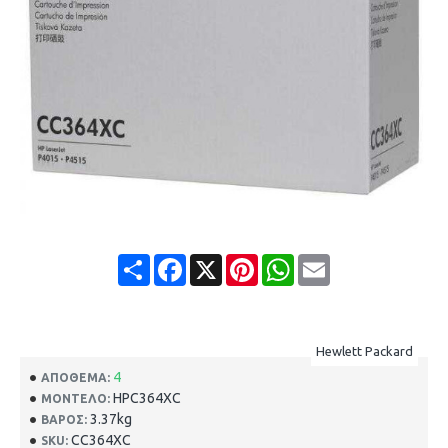
Share
Facebook
X
Pinterest
WhatsApp
Email
Hewlett Packard
4
ΑΠΌΘΕΜΑ:
HPC364XC
ΜΟΝΤΈΛΟ:
3.37kg
ΒΆΡΟΣ:
CC364XC
SKU: