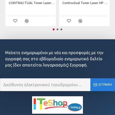
CONTRACTUAL Toner Laser HP LJ M102 , M130 BLACK 1600 pages
Contructual Toner Laser HP LJ M4555MFP Black 30K Pgs ( CE390JC)
Μείνετε ενημερωμένοι με νέα και προσφορές με την
εγγραφή σας στο εβδομαδιαίο ενημερωτικό δελτίο
μας (δεν απαιτείται λογαριασμός) Εγγραφή.
ΕΓΓΡΑΦΉ