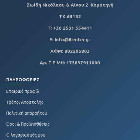
Ζωίδη Νικόλαου & Αίνου 2 Κομοτηνή
ΤΚ
69132
T: +30 2531 554411
E: info@itenter.gr
ΑΦΜ: 802295803
Αρ. Γ.Ε.ΜΗ: 173837911000
ΠΛΗΡΟΦΟΡΊΕΣ
Εταιρικό προφίλ
Τρόποι Αποστολής
Πολιτική απορρήτου
Όροι & Προϋποθέσεις
Ο λογαριασμός μου