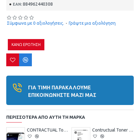
884962440308
EAN:
Σύμφωνα με 0 αξιολογήσεις.
-
Γράψτε μια αξιολόγηση
ΚΆΝΩ ΕΡΏΤΗΣΗ
ΓΙΑ ΤΙΜΉ ΠΑΡΑΚΑΛΟΎΜΕ
ΕΠΙΚΟΙΝΩΝΉΣΤΕ ΜΑΖΊ ΜΑΣ
ΠΕΡΙΣΣΌΤΕΡΑ ΑΠΌ ΑΥΤΉ ΤΗ ΜΆΡΚΑ
CONTRACTUAL Toner Laser HP LJ M102 , M130 BLACK 1600 pages
Contructual Toner Laser HP LJ M4555MFP Black 30K Pgs ( CE390JC)